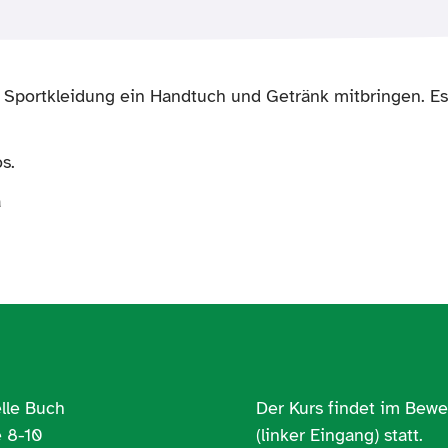
e Sportkleidung ein Handtuch und Getränk mitbringen. E
los.
a
4
elle Buch
Der Kurs findet im Be
 8-10
(linker Eingang) statt.