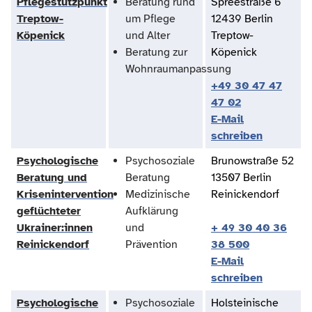
Pflegestützpunkt
Beratung rund
Spreestraße 6
Treptow-
um Pflege
12439 Berlin
Köpenick
und Alter
Treptow-
Beratung zur
Köpenick
Wohnraumanpassung
+49 30 47 47
47 02
E-Mail
schreiben
Psychologische
Psychosoziale
Brunowstraße 52
Beratung und
Beratung
13507 Berlin
Krisenintervention
Medizinische
Reinickendorf
geflüchteter
Aufklärung
Ukrainer:innen
und
+ 49 30 40 36
Reinickendorf
Prävention
38 500
E-Mail
schreiben
Psychologische
Psychosoziale
Holsteinische