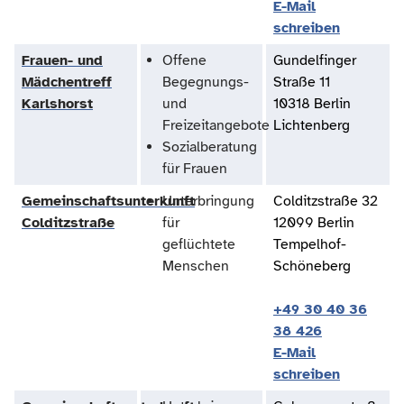
E-Mail
schreiben
Frauen- und
Offene
Gundelfinger
Mädchentreff
Begegnungs-
Straße 11
Karlshorst
und
10318 Berlin
Freizeitangebote
Lichtenberg
Sozialberatung
für Frauen
Gemeinschaftsunterkunft
Unterbringung
Colditzstraße 32
Colditzstraße
für
12099 Berlin
geflüchtete
Tempelhof-
Menschen
Schöneberg
+49 30 40 36
38 426
E-Mail
schreiben