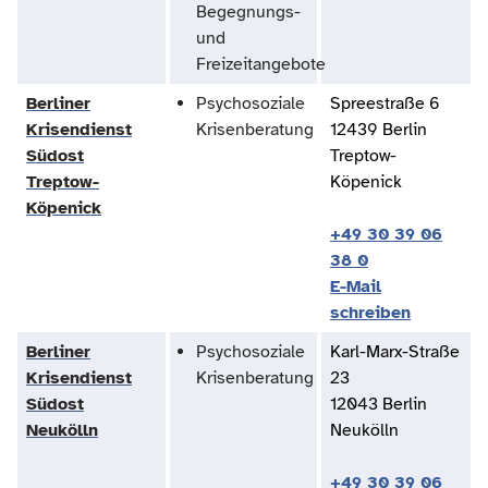
Begegnungs-
und
Freizeitangebote
Berliner
Psychosoziale
Spreestraße 6
Krisendienst
Krisenberatung
12439 Berlin
Südost
Treptow-
Treptow-
Köpenick
Köpenick
+49 30 39 06
38 0
E-Mail
schreiben
Berliner
Psychosoziale
Karl-Marx-Straße
Krisendienst
Krisenberatung
23
Südost
12043 Berlin
Neukölln
Neukölln
+49 30 39 06