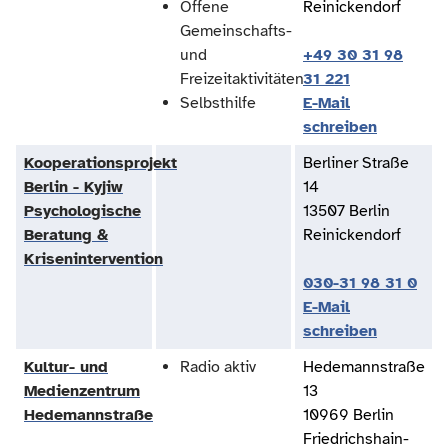
Offene
Reinickendorf
Gemeinschafts-
und
+49 30 31 98
Freizeitaktivitäten
31 221
Selbsthilfe
E-Mail
schreiben
Kooperationsprojekt
Berliner Straße
Berlin - Kyjiw
14
Psychologische
13507 Berlin
Beratung &
Reinickendorf
Krisenintervention
030-31 98 31 0
E-Mail
schreiben
Kultur- und
Radio aktiv
Hedemannstraße
Medienzentrum
13
Hedemannstraße
10969 Berlin
Friedrichshain-