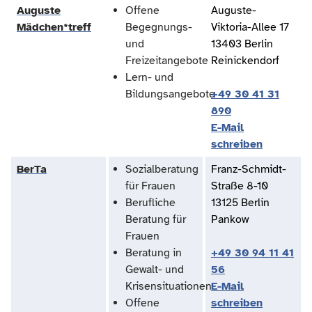
Auguste
Offene
Auguste-
Mädchen*treff
Begegnungs-
Viktoria-Allee 17
und
13403 Berlin
Freizeitangebote
Reinickendorf
Lern- und
Bildungsangebote
+49 30 41 31
890
E-Mail
schreiben
BerTa
Sozialberatung
Franz-Schmidt-
für Frauen
Straße 8-10
Berufliche
13125 Berlin
Beratung für
Pankow
Frauen
Beratung in
+49 30 94 11 41
Gewalt- und
56
Krisensituationen
E-Mail
Offene
schreiben