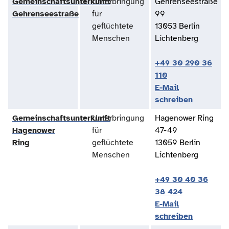
Gemeinschaftsunterkunft
Unterbringung
Gehrenseestraße
Gehrenseestraße
für
99
geflüchtete
13053 Berlin
Menschen
Lichtenberg
+49 30 290 36
110
E-Mail
schreiben
Gemeinschaftsunterkunft
Unterbringung
Hagenower Ring
Hagenower
für
47-49
Ring
geflüchtete
13059 Berlin
Menschen
Lichtenberg
+49 30 40 36
38 424
E-Mail
schreiben