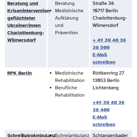
Beratung und
Beratung
Straße 38
Krisenintervention
Medizinische
10717 Berlin
geflüchteter
Aufklärung
Charlottenburg-
Ukrainer:innen
und
Wilmersdorf
Charlottenburg-
Prävention
Wilmersdorf
+ 49 30 40 36
38 500
E-Mail
schreiben
RPK Berlin
Medizinische
Röttkenring 27
Rehabilitation
13053 Berlin
Berufliche
Lichtenberg
Rehabilitation
+49 30 40 36
38 400
E-Mail
schreiben
SchreiBabyAmbulanz
Schreiambulanz
Schlangenbader