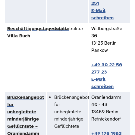
251
E-Mail
schreiben
Beschäftigungstagesstätte
Tagesstruktur
Wiltbergstraße
Villa Buch
30
13125 Berlin
Pankow
+49 30 22 50
277 23
E-Mail
schreiben
Brückenangebot
Brückenangebot
Oraniendamm
für
für
40 - 43
unbegleitete
unbegleitete
13469 Berlin
minderjährige
minderjährige
Reinickendorf
Geflüchtete –
Geflüchtete
Oraniendamm
+49 176 1983