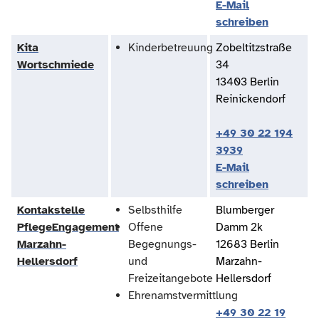
E-Mail
schreiben
Kita
Kinderbetreuung
Zobeltitzstraße
Wortschmiede
34
13403 Berlin
Reinickendorf
+49 30 22 194
3939
E-Mail
schreiben
Kontakstelle
Selbsthilfe
Blumberger
PflegeEngagement
Offene
Damm 2k
Marzahn-
Begegnungs-
12683 Berlin
Hellersdorf
und
Marzahn-
Freizeitangebote
Hellersdorf
Ehrenamstvermittlung
+49 30 22 19