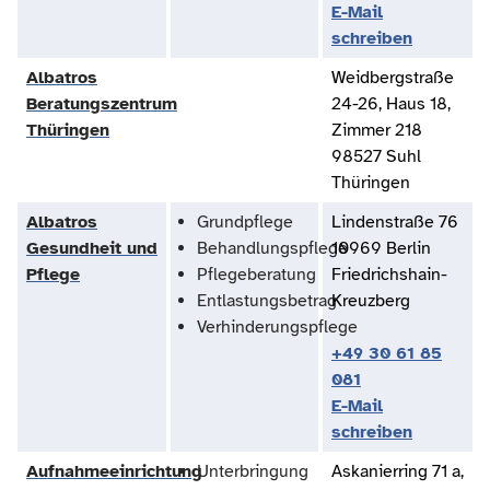
E-Mail
schreiben
Albatros
Weidbergstraße
Beratungszentrum
24-26, Haus 18,
Thüringen
Zimmer 218
98527 Suhl
Thüringen
Albatros
Grundpflege
Lindenstraße 76
Gesundheit und
Behandlungspflege
10969 Berlin
Pflege
Pflegeberatung
Friedrichshain-
Entlastungsbetrag
Kreuzberg
Verhinderungspflege
+49 30 61 85
081
E-Mail
schreiben
Aufnahmeeinrichtung
Unterbringung
Askanierring 71 a,