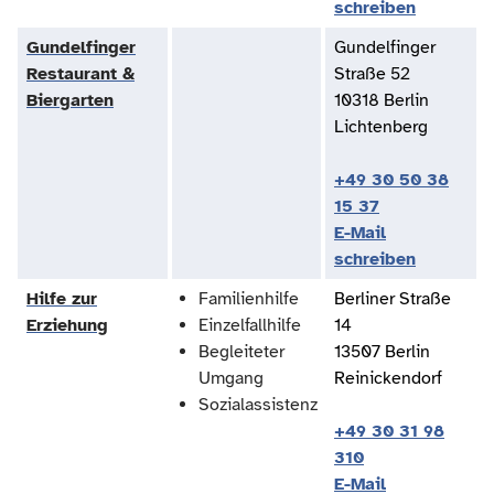
schreiben
Gundelfinger
Gundelfinger
Restaurant &
Straße 52
Biergarten
10318 Berlin
Lichtenberg
+49 30 50 38
15 37
E-Mail
schreiben
Hilfe zur
Familienhilfe
Berliner Straße
Erziehung
Einzelfallhilfe
14
Begleiteter
13507 Berlin
Umgang
Reinickendorf
Sozialassistenz
+49 30 31 98
310
E-Mail