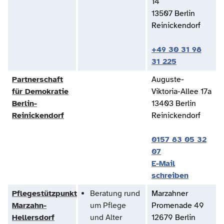
14
13507 Berlin
Reinickendorf
+49 30 31 98
31 225
Partnerschaft
Auguste-
für Demokratie
Viktoria-Allee 17a
Berlin-
13403 Berlin
Reinickendorf
Reinickendorf
0157 83 05 32
07
E-Mail
schreiben
Pflegestützpunkt
Beratung rund
Marzahner
Marzahn-
um Pflege
Promenade 49
Hellersdorf
und Alter
12679 Berlin