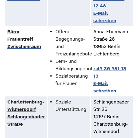
12 48
E-Mail
schreiben
Büro:
Offene
Anna-Ebermann-
Frauentreff
Begegnungs-
Straße 26
Zwischenraum
und
13053 Berlin
Freizeitangebote
Lichtenberg
Lern- und
Bildungsangebote
+49 30 981 13
Sozialberatung
13
für Frauen
E-Mail
schreiben
Charlottenburg-
Soziale
Schlangenbader
Wilmersdorf
Unterstützung
Str. 26
Schlangenbader
14197 Berlin
Straße
Charlottenburg-
Wilmersdorf