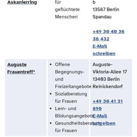
Askanierring
für
b
geflüchtete
13587 Berlin
Menschen
Spandau
+49 30 40 36
38 432
E-Mail
schreiben
Auguste
Offene
Auguste-
Frauentreff*
Begegnungs-
Viktoria-Allee 17
und
13403 Berlin
Freizeitangebote
Reinickendorf
Sozialberatung
für Frauen
+49 30 41 31
Lern- und
890
Bildungsangebote
E-Mail
Gesundheitsberatung
schreiben
für Frauen