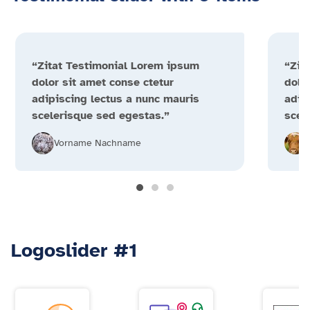
“Zitat Testimonial Lorem ipsum
“Zit
dolor sit amet conse ctetur
dolo
adipiscing lectus a nunc mauris
adip
scelerisque sed egestas.”
scel
Vorname Nachname
Logoslider #1