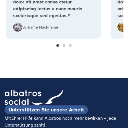
dolor sit amet conse ctetur
dolo
adipiscing lectus a nunc mauris
adip
scelerisque sed egestas.”
scel
Vorname Nachname
Unterstützen Sie unsere Arbeit
Mit Ihrer Hilfe kann Albatros noch mehr bewirken – jede
Unterstützung zählt!