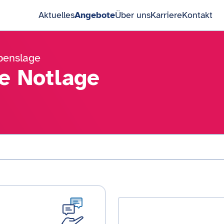
Aktuelles
Angebote
Über uns
Karriere
Kontakt
benslage
le Notlage